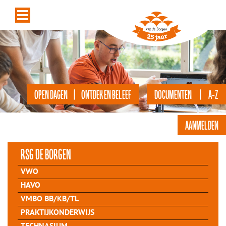
OPEN DAGEN | ONTDEK EN BELEEF
DOCUMENTEN | A-Z
AANMELDEN
rsg de Borgen
VWO
HAVO
VMBO BB/KB/TL
PRAKTIJKONDERWIJS